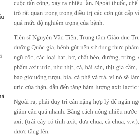
cuộc tấn công, xảy ra nhiều lần. Ngoài thuốc, ch
trò rất quan trọng trong điều trị các cơn gút cấp 
ẩu
quả mức độ nghiêm trọng của bệnh.
Tiến sĩ Nguyễn Văn Tiến, Trung tâm Giáo dục T
dưỡng Quốc gia, bệnh gút nên sử dụng thực phẩm
à
ngũ cốc, các loại hạt, bơ, chất béo, đường, trứng,
phẩm axit uric, như thịt, cá, hải sản, thịt gia cầm
bao giờ uống rượu, bia, cà phê và trà, vì nó sẽ là
uric của thận, dẫn đến tăng hàm lượng axit lactic
mà
Ngoài ra, phải duy trì cân nặng hợp lý để ngăn n
giảm cân quá nhanh. Bằng cách uống nhiều nước 
axit (trái cây có tính axit, dưa chua, cà chua, v.v.)
được tăng lên.