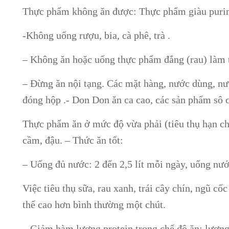
Thực phẩm không ăn được: Thực phẩm giàu puri
-Không uống rượu, bia, cà phê, trà .
– Không ăn hoặc uống thực phẩm đắng (rau) làm t
– Đừng ăn nội tạng. Các mặt hàng, nước dùng, nướ
đóng hộp .- Don Don ăn ca cao, các sản phẩm sô c
Thực phẩm ăn ở mức độ vừa phải (tiêu thụ hạn chế):
cầm, đậu. – Thức ăn tốt:
– Uống đủ nước: 2 đến 2,5 lít mỗi ngày, uống nư
Việc tiêu thụ sữa, rau xanh, trái cây chín, ngũ cốc 
thể cao hơn bình thường một chút.
– Giảm hàm lượng protein trong chế độ ăn: lượng