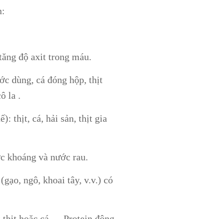
n:
ăng độ axit trong máu.
c dùng, cá đóng hộp, thịt
ô la .
 thịt, cá, hải sản, thịt gia
ớc khoáng và nước rau.
(gạo, ngô, khoai tây, v.v.) có
 thịt hoặc cá … Protein động