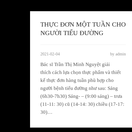
THỰC ĐƠN MỘT TUẦN CHO
NGƯỜI TIỂU ĐƯỜNG
2021-02-04
by admin
Bác sĩ Trần Thị Minh Nguyệt giải
thích cách lựa chọn thực phẩm và thiết
kế thực đơn hàng tuần phù hợp cho
người bệnh tiểu đường như sau: Sáng
(6h30-7h30) Sáng- – (9:00 sáng) – trưa
(11-11: 30) cũ (14-14: 30) chiều (17-17:
30)…