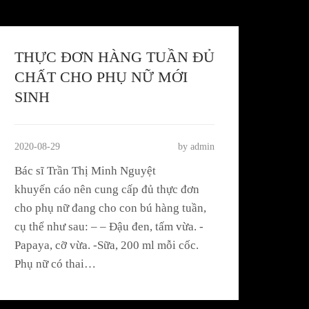
THỰC ĐƠN HÀNG TUẦN ĐỦ
CHẤT CHO PHỤ NỮ MỚI
SINH
2020-08-29
by admin
Bác sĩ Trần Thị Minh Nguyệt
khuyến cáo nên cung cấp đủ thực đơn
cho phụ nữ đang cho con bú hàng tuần,
cụ thể như sau: – – Đậu đen, tấm vừa. -
Papaya, cỡ vừa. -Sữa, 200 ml mỗi cốc.
Phụ nữ có thai…