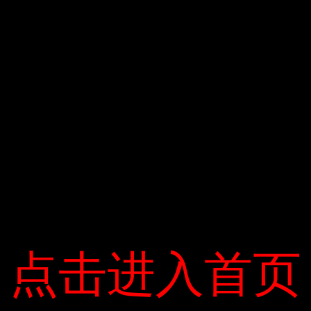
0 COMMENTS
点击进入首页
点击进入首页
Lưu tên của tôi, email, và trang web trong trình duyệt này