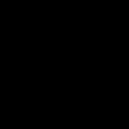
admin
AUTHOR
BÀI VIẾT MỚI