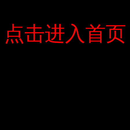
Lưu tên của tôi, email, và trang web trong trình duyệt
này cho lần bình luận kế tiếp của tôi.
点击进入首页
点击进入首页