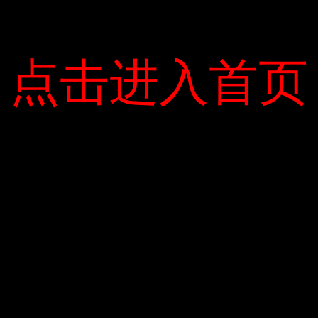
Lưu tên của tôi, email, và trang web trong trình duyệt
点击进入首页
点击进入首页
này cho lần bình luận kế tiếp của tôi.